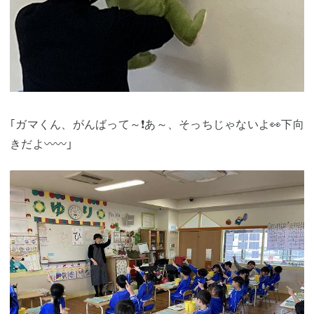
｢ガマくん、がんばって～❗あ～、そっちじゃないよ👀下向
きだよ〰〰｣