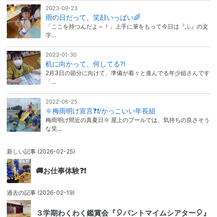
2023-09-23
雨の日だって、笑顔いっぱい🌈
「ここを持つんだよ～！」上手に筆をもって今日は『ふ』の文
字…
2023-01-30
机に向かって、何してる?!
2月3日の節分に向けて、準備が着々と進んでる年少組さんです
「…
2022-06-25
🌞梅雨明け宣言❓❗/かっこいい年長組
梅雨明け間近の真夏日🌞 屋上のプールでは、気持ちの良さそう
な笑…
新しい記事
(2026-02-25)
🚚お仕事体験❓❗
過去の記事
(2026-02-19)
３学期わくわく鑑賞会『🎈パントマイムシアター🎈』